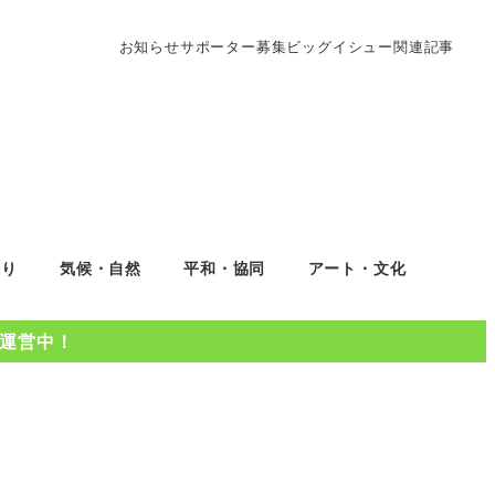
お知らせ
サポーター募集
ビッグイシュー関連記事
くり
気候・自然
平和・協同
アート・文化
Oを運営中！