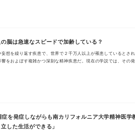
人の脳は急速なスピードで加齢している？
や妄想を繰り返す疾患で、世界で２千万人以上が罹患しているとさ
響をおよぼす複雑かつ深刻な精神疾患だ。現在の学説では、その発症
調症を発症しながらも南カリフォルニア大学精神医学
自立した生活ができる」