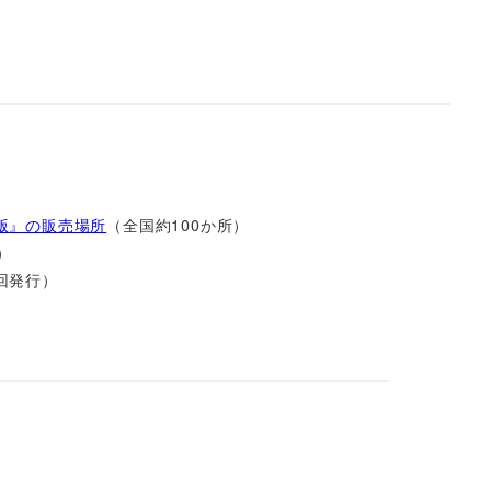
版』の販売場所
（全国約100か所）
）
回発行）