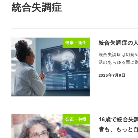
統合失調症
統合失調症の
健康・衛生
統合失調症は幻覚
活のあらゆる面に影
2025年7月9日
16歳で統合失
公正・包摂
者も、もっと