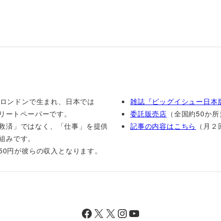
1年ロンドンで生まれ、日本では
雑誌『ビッグイシュー日本
トリートペーパーです。
委託販売店
（全国約50か所
救済」ではなく、「仕事」を提供
記事の内容はこちら
（月２
組みです。
250円が彼らの収入となります。
Facebook
X
X
Instagram
YouTube