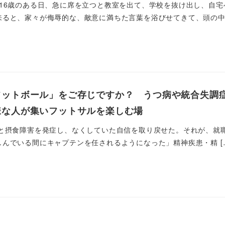
は16歳のある日、急に席を立つと教室を出て、学校を抜け出し、自
ると、家々が侮辱的な、敵意に満ちた言葉を浴びせてきて、頭の中で
フットボール」をご存じですか？ うつ病や統合失調
様な人が集いフットサルを楽しむ場
と摂食障害を発症し、なくしていた自信を取り戻せた。それが、就
んでいる間にキャプテンを任されるようになった」精神疾患・精 [