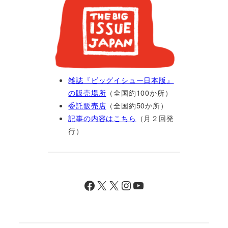
雑誌『ビッグイシュー日本版』
の販売場所
（全国約100か所）
委託販売店
（全国約50か所）
記事の内容はこちら
（月２回発
行）
Facebook
X
X
Instagram
YouTube