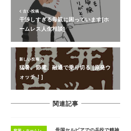
古い投稿
干渉しすぎる母親に困っています[ホ
ームレス人生相談]
新しい投稿
猛暑。節電、融通で乗り切る [原発ウ
ォッチ！]
関連記事
母国セルビアでの兵役で精神
貧困・ホームレ