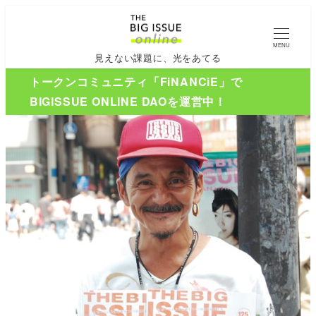
MENU
見えない課題に、光をあてる
トークンコミュニティ「FiNANCiE」で
BIGISSUE ONLINE DAOを運営中！