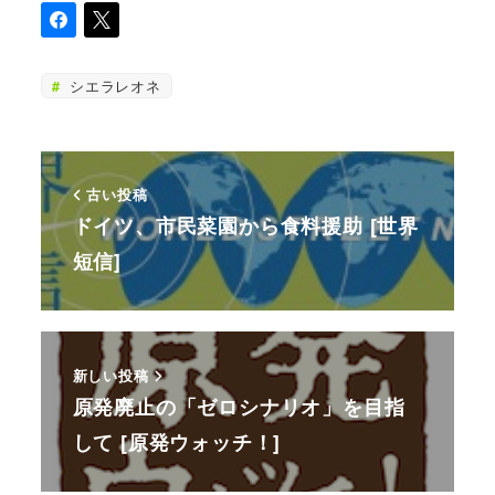
シエラレオネ
古い投稿
ドイツ、市民菜園から食料援助 [世界
短信]
新しい投稿
原発廃止の「ゼロシナリオ」を目指
して [原発ウォッチ！]