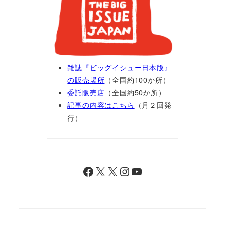
雑誌『ビッグイシュー日本版』
の販売場所
（全国約100か所）
委託販売店
（全国約50か所）
記事の内容はこちら
（月２回発
行）
Facebook
X
X
Instagram
YouTube