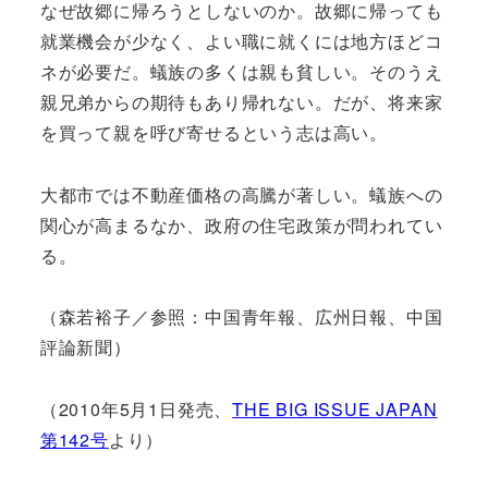
なぜ故郷に帰ろうとしないのか。故郷に帰っても
就業機会が少なく、よい職に就くには地方ほどコ
ネが必要だ。蟻族の多くは親も貧しい。そのうえ
親兄弟からの期待もあり帰れない。だが、将来家
を買って親を呼び寄せるという志は高い。
大都市では不動産価格の高騰が著しい。蟻族への
関心が高まるなか、政府の住宅政策が問われてい
る。
（森若裕子／参照：中国青年報、広州日報、中国
評論新聞）
（2010年5月1日発売、
THE BIG ISSUE JAPAN
第142号
より）