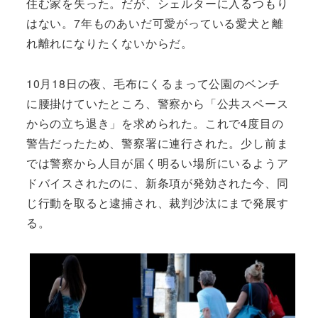
住む家を失った。だが、シェルターに入るつもり
はない。7年ものあいだ可愛がっている愛犬と離
れ離れになりたくないからだ。
10月18日の夜、毛布にくるまって公園のベンチ
に腰掛けていたところ、警察から「公共スペース
からの立ち退き」を求められた。これで4度目の
警告だったため、警察署に連行された。少し前ま
では警察から人目が届く明るい場所にいるようア
ドバイスされたのに、新条項が発効された今、同
じ行動を取ると逮捕され、裁判沙汰にまで発展す
る。