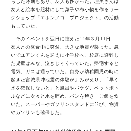
らした時期もあり、友人も多かった。理美さんは
友人と絵本を題材にして菓子や布小物を作るワー
クショップ「エホンノコ プロジェクト」の活動
もしていた。
そのイベントを翌日に控えた11年３月11日。
友人との昼食中に突然、大きな地震が襲った。急
いでユアンくんを迎えに小学校へ。校庭に避難し
た児童はみな、泣きじゃくっていた。帰宅すると
電気、ガスは通っていた。自身が幼稚園児の時に
起きた宮城県沖地震の体験がよみがえり、「早く
水を確保しないと」と風呂やバケツ、ペットボト
ルなどに次々と水を貯め、パンを焼き、ご飯を炊
いた。スーパーやガソリンスタンドに並び、物資
やガソリンも確保した。