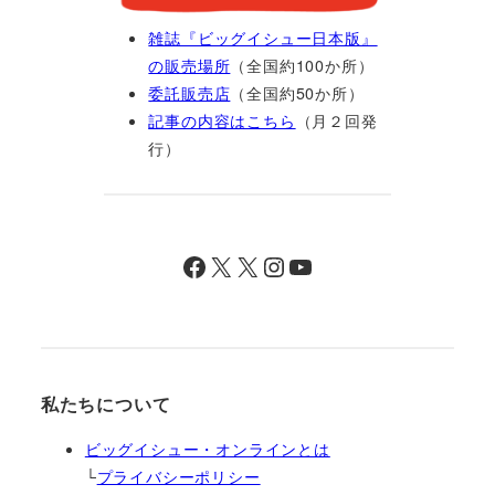
雑誌『ビッグイシュー日本版』
の販売場所
（全国約100か所）
委託販売店
（全国約50か所）
記事の内容はこちら
（月２回発
行）
Facebook
X
X
Instagram
YouTube
私たちについて
ビッグイシュー・オンラインとは
└
プライバシーポリシー