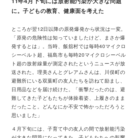
11年4月下旬には
放射能汚染が大きな問題
に。子どもの教育、健康面を考えた
ところが翌12日以降の原発爆発から状況は一変。
「原発の危険性は知っていましたけど、まさか爆
発するとは」。当時、飯舘村では毎時40マイクロ
シーベルト超、福島市も毎時20マイクロシーベル
ト超の放射線量が測定されたというニュースが放
送された。理美さんとグレアムさんは、川俣町の
避難所にいる双葉町の友人たちを訪ねて励まし、
日用品などを届け続けた。「衝撃だったのは、避
難してきた子どもたちが体操着姿、上履きのまま
だったこと。どんなにか不安で怖かっただろうと
思いました」
４月下旬には、子育て中の友人の間で放射能汚染
が大きな問題になってきた。子どもたちへの影響