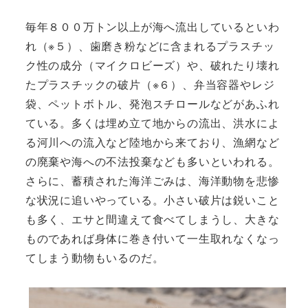
毎年８００万トン以上が海へ流出しているといわ
れ（※５）、歯磨き粉などに含まれるプラスチッ
ク性の成分（マイクロビーズ）や、破れたり壊れ
たプラスチックの破片（※６）、弁当容器やレジ
袋、ペットボトル、発泡スチロールなどがあふれ
ている。多くは埋め立て地からの流出、洪水によ
る河川への流入など陸地から来ており、漁網など
の廃棄や海への不法投棄なども多いといわれる。
さらに、蓄積された海洋ごみは、海洋動物を悲惨
な状況に追いやっている。小さい破片は鋭いこと
も多く、エサと間違えて食べてしまうし、大きな
ものであれば身体に巻き付いて一生取れなくなっ
てしまう動物もいるのだ。