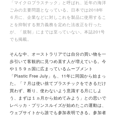
「マイクロプラスチック」と呼ばれ、近年の海洋
ごみの主要問題となっている。日本では2018年
６月に、企業などに対しこれを製品に使用するこ
とを抑制する努力義務を定めた法改正を行った
が、「規制」にまでは至っていない。本誌201号
でも掲載。
そんな中、オーストラリアでは自分の買い物を一
歩引いて客観的に見つめ直す人が増えている。今
や１５９ヵ国に広まっているムーブメント
「Plastic Free July」も、11年に同国から始まっ
た。「７月は使い捨てプラスチックをできるだけ
買わず、断り、使わないよう意識する月にしよ
う、まずは１ヵ月から始めてみよう」との思いで
レベッカ・プリンスルイズが始めたこの運動は、
ウェブサイトから誰でも参加表明できる。参加者