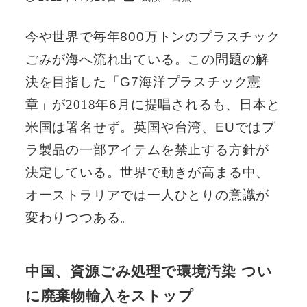
投稿日
今や世界で毎年
800
万トンのプラスチック
ごみが海へ流れ出ている。この問題の解
決を目指した「
G7
海洋プラスチック憲
章」が
2018
年
6
月に提唱されるも、日本と
米国は署名せず。英国や台湾、
EU
ではプ
ラ製品の一部アイテムを禁止する方針が
決定している。世界で動きが高まる中、
オーストラリアでは一人ひとりの意識が
変わりつつある。
中国、資源ごみ処理で環境汚染 つい
に廃棄物輸入をストップ