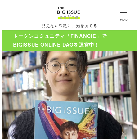
MENU
見えない課題に、光をあてる
トークンコミュニティ「FiNANCiE」で
BIGISSUE ONLINE DAOを運営中！