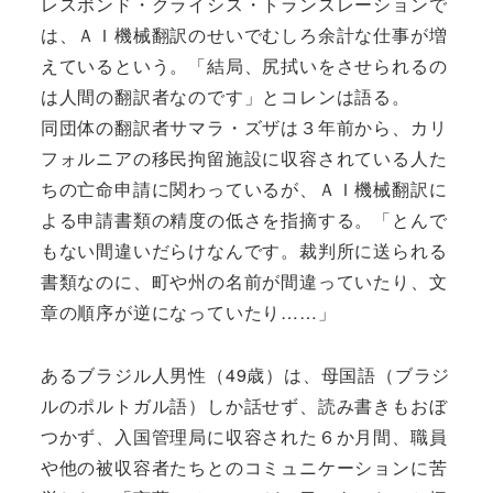
レスポンド・クライシス・トランスレーションで
は、ＡＩ機械翻訳のせいでむしろ余計な仕事が増
えているという。「結局、尻拭いをさせられるの
は人間の翻訳者なのです」とコレンは語る。
同団体の翻訳者サマラ・ズザは３年前から、カリ
フォルニアの移民拘留施設に収容されている人た
ちの亡命申請に関わっているが、ＡＩ機械翻訳に
よる申請書類の精度の低さを指摘する。「とんで
もない間違いだらけなんです。裁判所に送られる
書類なのに、町や州の名前が間違っていたり、文
章の順序が逆になっていたり……」
あるブラジル人男性（49歳）は、母国語（ブラジ
ルのポルトガル語）しか話せず、読み書きもおぼ
つかず、入国管理局に収容された６か月間、職員
や他の被収容者たちとのコミュニケーションに苦