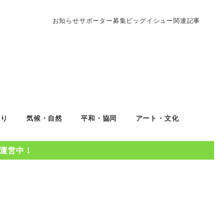
お知らせ
サポーター募集
ビッグイシュー関連記事
くり
気候・自然
平和・協同
アート・文化
Oを運営中！