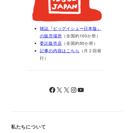
雑誌『ビッグイシュー日本版』
の販売場所
（全国約100か所）
委託販売店
（全国約50か所）
記事の内容はこちら
（月２回発
行）
Facebook
X
X
Instagram
YouTube
私たちについて