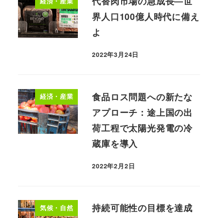
代替肉市場の急成長―世
経済・産業
界人口100億人時代に備え
よ
2022年3月24日
食品ロス問題への新たな
経済・産業
アプローチ：途上国の出
荷工程で太陽光発電の冷
蔵庫を導入
2022年2月2日
持続可能性の目標を達成
気候・自然