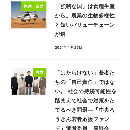
「強靭な国」は食糧生産
気候・自然
から。農業の生物多様性
と短いバリューチェーン
が鍵
2021年1月25日
「はたらけない」若者た
教育
ちの「自己責任」ではな
い。 社会の持続可能性を
踏まえて社会で対策をた
てるべき問題―「中央ろ
うきん若者応援ファン
ド」選考委員 座談会