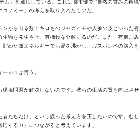
ステム」を運用している。これは都市部で “自然の営みの再現
エコノミー」の考えを取り入れたものだ。
チンから出る数十キロものジャガイモや人参の皮といった有
微生物を発生させ、有機物を分解するのだ。また、有機ごみ
、貯めた熱エネルギーでお湯を沸かし、ガスボンベの購入を
ィージョは言う。
ら環境問題が解決しないのです。彼らの生活の質を向上させ
た者たちだけ、という誤った考え方を正したいのです。むし
適応する力）につながると考えています」