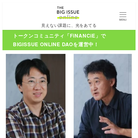
MENU
見えない課題に、光をあてる
トークンコミュニティ「FiNANCiE」で
BIGISSUE ONLINE DAOを運営中！