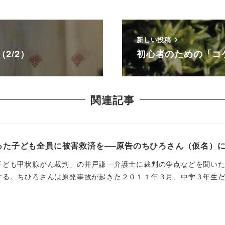
新しい投稿
2/2）
初心者のための「コ
関連記事
った子ども全員に被害救済を──原告のちひろさん（仮名）
子ども甲状腺がん裁判」の井戸謙一弁護士に裁判の争点などを聞いた
る。ちひろさんは原発事故が起きた２０１１年３月、中学３年生だっ