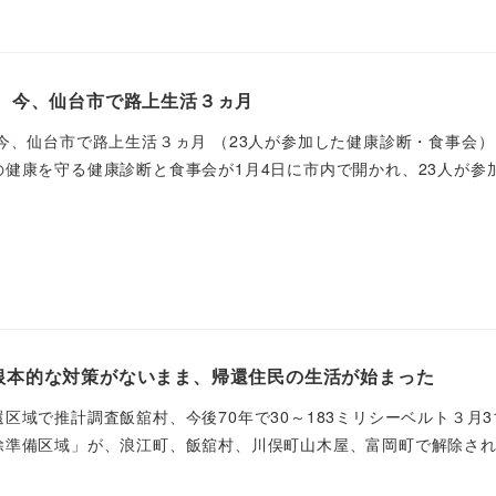
。 今、仙台市で路上生活３ヵ月
 今、仙台市で路上生活３ヵ月 （23人が参加した健康診断・食事会
健康を守る健康診断と食事会が1月4日に市内で開かれ、23人が参加 
根本的な対策がないまま、帰還住民の生活が始まった
区域で推計調査飯舘村、今後70年で30～183ミリシーベルト３月
準備区域」が、浪江町、飯舘村、川俣町山木屋、富岡町で解除された