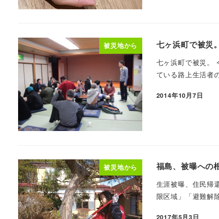
七ヶ浜町で被災
被災地から
七ヶ浜町で被災。
ている路上生活者の
2014年10月7日
福島、被曝への
被災地から
生涯被曝、住民帰還
限区域」「避難解除
2017年5月3日