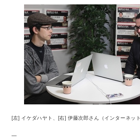
[左] イケダハヤト、[右] 伊藤次郎さん（インターネッ
—