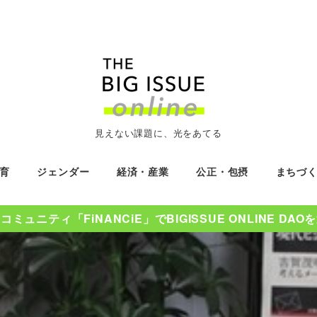
見えない課題に、光をあてる
育
ジェンダー
経済・産業
公正・包摂
まちづ
ミュニティ「FiNANCiE」でBIGISSUE ONLINE DA