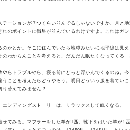
ステーションが７つくらい並んでるじゃないですか。月と地
ぞれのポイントに衛星が並んでいるわけですよ。これはガン
るのかとか。そこに住んでいたら地球みたいに地平線は見え
けのわからんことを考えると、だんだん眠たくなってくる。
敗やらトラブルやら、寝る前にどっと浮かんでくるのね。今
違うことを考えたらどうやろう。明日どういう服を着ていこ
切り替えてみません？
ーエンディングストーリーは、リラックスして眠くなる。
着せてみる。マフラーをした羊が1匹、靴下をはいた羊が1匹
（笑）。もっとすごいのは、13450匹、13451匹、とい