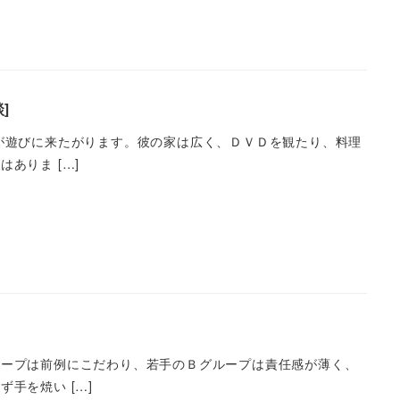
]
が遊びに来たがります。彼の家は広く、ＤＶＤを観たり、料理
ありま […]
ループは前例にこだわり、若手のＢグループは責任感が薄く、
手を焼い […]