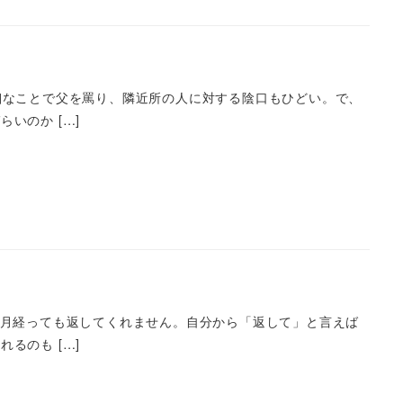
細なことで父を罵り、隣近所の人に対する陰口もひどい。で、
いのか […]
ヵ月経っても返してくれません。自分から「返して」と言えば
るのも […]