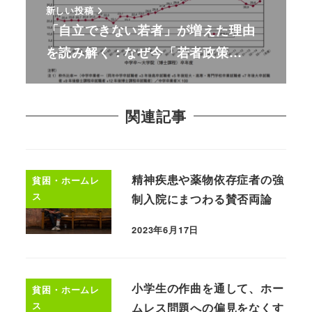
新しい投稿
「自立できない若者」が増えた理由
を読み解く：なぜ今「若者政策…
関連記事
精神疾患や薬物依存症者の強
貧困・ホームレ
ス
制入院にまつわる賛否両論
2023年6月17日
小学生の作曲を通して、ホー
貧困・ホームレ
ス
ムレス問題への偏見をなくす