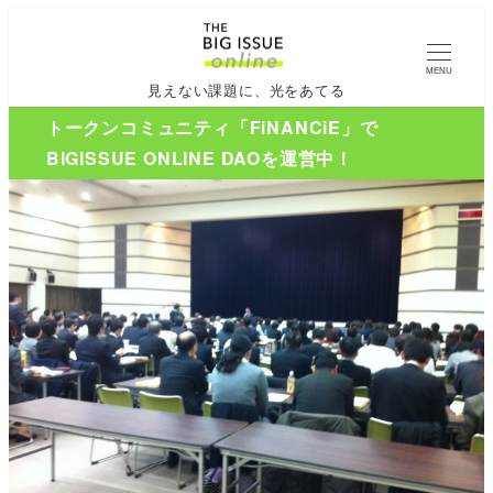
MENU
見えない課題に、光をあてる
トークンコミュニティ「FiNANCiE」で
BIGISSUE ONLINE DAOを運営中！