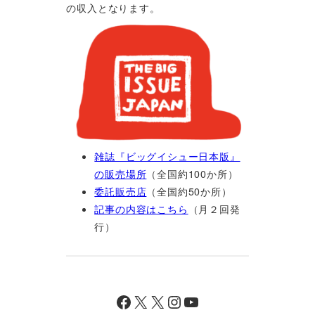
の収入となります。
雑誌『ビッグイシュー日本版』
の販売場所
（全国約100か所）
委託販売店
（全国約50か所）
記事の内容はこちら
（月２回発
行）
Facebook
X
X
Instagram
YouTube