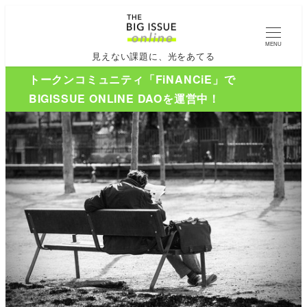
MENU
見えない課題に、光をあてる
トークンコミュニティ「FiNANCiE」で
BIGISSUE ONLINE DAOを運営中！