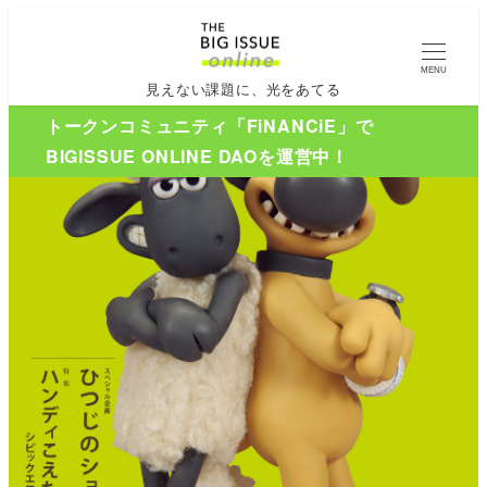
MENU
見えない課題に、光をあてる
トークンコミュニティ「FiNANCiE」で
BIGISSUE ONLINE DAOを運営中！