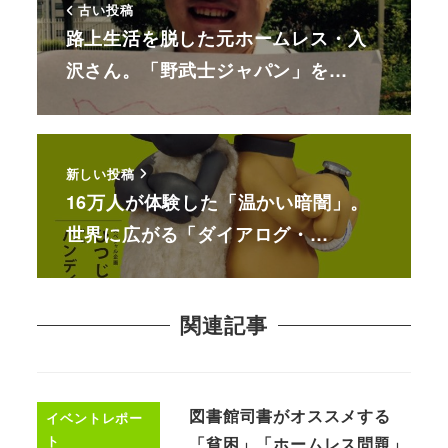
古い投稿
路上生活を脱した元ホームレス・入
沢さん。「野武士ジャパン」を…
新しい投稿
16万人が体験した「温かい暗闇」。
世界に広がる「ダイアログ・…
関連記事
図書館司書がオススメする
イベントレポー
ト
「貧困」「ホームレス問題」