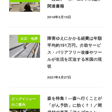
関連書籍
2018年3月10日
障害ゆえにかかる経費は年額
公正・包摂
平均約191万円。介助サービ
ス・バリアフリー改修やツー
ルが生活を圧迫する米国の現
状
2021年4月27日
森を特集！―森へ行くことが
ビッグイシュー
のご案内
「がん予防」に効く？！／間