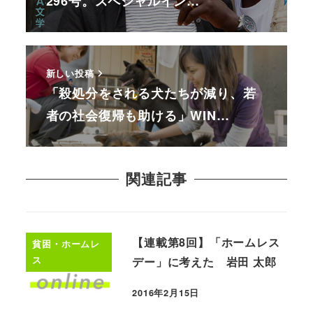
296号。スペシャルイン…
新しい投稿
「殺処分をされる犬たちが減り、若
者の社会復帰も助ける」WIN…
関連記事
【連載第8回】「ホームレス
貧困・ホームレ
ス
デー」に考えた 岩田 太郎
2016年2月15日