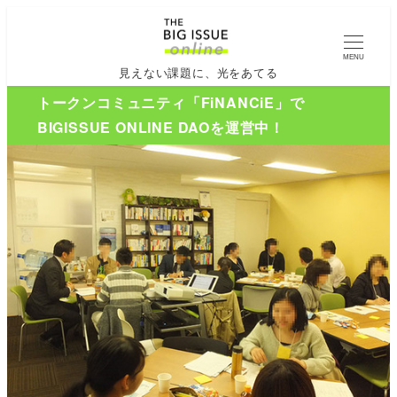
MENU
見えない課題に、光をあてる
トークンコミュニティ「FiNANCiE」で
BIGISSUE ONLINE DAOを運営中！