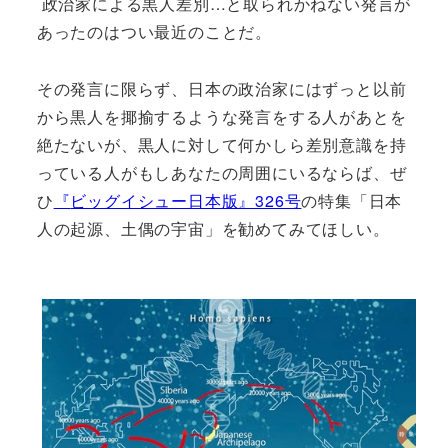
政治家による黒人差別…と取られかねない発言が
あったのはつい最近のことだ。
その発言に限らず、日本の政治家にはずっと以前
から黒人を揶揄するような発言をする人があとを
絶たないが、黒人に対して何かしら差別意識を持
っている人がもしあなたの周囲にいるならば、ぜ
ひ
『
ビッグイシュー日本版』326号
の特集「日本
人の起源、土偶の宇宙」を勧めてみてほしい。