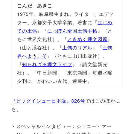
こんだ あきこ
1975年、岐阜県生まれ。ライター、エディ
ター。京都女子大学卒業。著書に『
はじめ
ての土偶
』『
にっぽん全国土偶手帖
』（と
もに世界文化社）、『
ときめく縄文図鑑
』
（山と渓谷社）、『
土偶のリアル
』『
土偶
界へようこそ
』（ともに山川出版社）、
『
知られざる縄文ライフ
』（誠文堂新光
社）。「中日新聞」「東京新聞」毎週水曜
夕刊に「かわいい古代」連載中。
『
ビッグイシュー日本版』326号
ではこのほかに
も、
・スペシャルインタビュー：ジョニー・マー