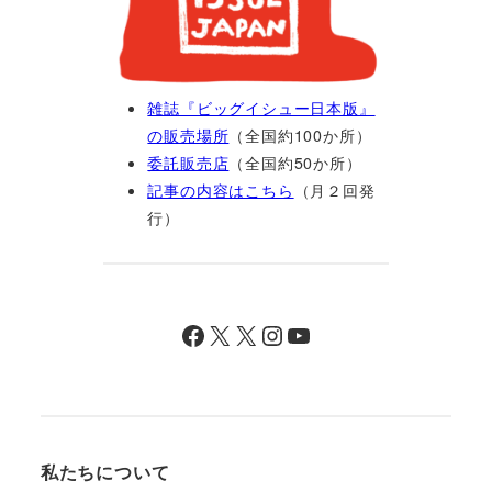
雑誌『ビッグイシュー日本版』
の販売場所
（全国約100か所）
委託販売店
（全国約50か所）
記事の内容はこちら
（月２回発
行）
Facebook
X
X
Instagram
YouTube
私たちについて