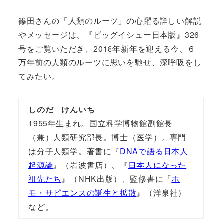
篠田さんの「人類のルーツ」の心躍る詳しい解説
やメッセージは、『ビッグイシュー日本版』326
号をご覧いただき、2018年新年を迎える今、６
万年前の人類のルーツに思いを馳せ、深呼吸をし
てみたい。
しのだ けんいち
1955年生まれ。国立科学博物館副館長
（兼）人類研究部長。博士（医学）。専門
は分子人類学。著書に『
DNAで語る日本人
起源論
』（岩波書店）、『
日本人になった
祖先たち
』（NHK出版）、監修書に『
ホ
モ・サピエンスの誕生と拡散
』（洋泉社）
など。