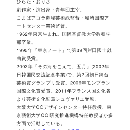
ひらた・おりざ
劇作家・演出家・青年団主宰。
こまばアゴラ劇場芸術総監督・城崎国際ア
ートセンター芸術監督。
1962年東京生まれ。国際基督教大学教養学
部卒業。
1995年『東京ノート』で第39回岸田國士戯
曲賞受賞。
2003年『その河をこえて、五月』(2002年
日韓国民交流記念事業)で、第2回朝日舞台
芸術賞グランプリ受賞。2006年モンブラン
国際文化賞受賞。2011年フランス国文化省
より芸術文化勲章シュヴァリエ受勲。
大阪大学COデザインセンター特任教授、東
京藝術大学COI研究推進機構特任教授ほか多
方面で活動している。