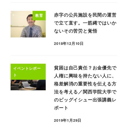
赤字の公共施設を民間の運営
教育
で立て直す。一筋縄ではいか
ないその苦労と覚悟
2018年12月10日
貧困は自己責任？お金優先で
イベントレポー
ト
人権に興味を持たない人に、
格差解消の重要性を伝える方
法を考える／関西学院大学で
のビッグイシュー出張講義レ
ポート
2019年1月29日