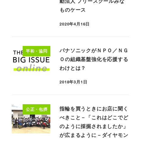
動法人 フリースクールみな
ものケース
2020年4月16日
パナソニックがＮＰＯ／ＮＧ
平和・協同
Ｏの組織基盤強化を応援する
わけとは？
2018年3月1日
指輪を買うときにお店に聞く
公正・包摂
べきこと－「これはどこでど
のように採掘されましたか」
が広まるように－ダイヤモン