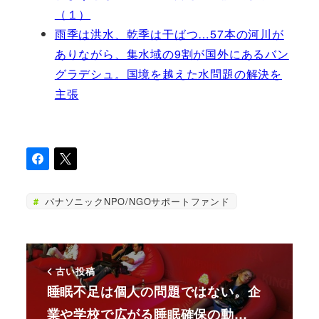
（１）
雨季は洪水、乾季は干ばつ…57本の河川が
ありながら、集水域の9割が国外にあるバン
グラデシュ。国境を越えた水問題の解決を
主張
パナソニックNPO/NGOサポートファンド
古い投稿
睡眠不足は個人の問題ではない。企
業や学校で広がる睡眠確保の動…