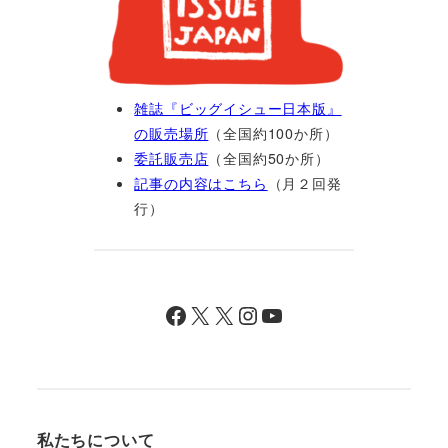
雑誌『ビッグイシュー日本版』
の販売場所
（全国約100か所）
委託販売店
（全国約50か所）
記事の内容はこちら
（月２回発
行）
Facebook
X
X
Instagram
YouTube
私たちについて