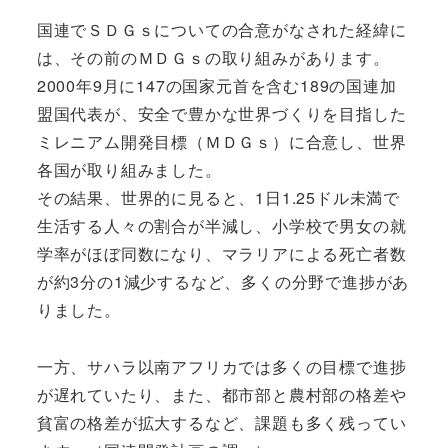
国連でＳＤＧｓについての合意がなされた経緯に
は、その前のＭＤＧｓの取り組みがあります。
2000年9月に147の国家元首を含む189の国連加
盟国代表が、安全で豊かな世界づくりを目指した
ミレニアム開発目標（ＭＤＧｓ）に合意し、世界
各国が取り組みました。
その結果、世界的に見ると、1日1.25ドル未満で
生活する人々の割合が半減し、小学校で男女の就
学率がほぼ同数になり、マラリアによる死亡者数
が約3分の1減少するなど、多くの分野で進捗があ
りました。
一方、サハラ以南アフリカでは多くの目標で進捗
が遅れていたり、また、都市部と農村部の格差や
貧富の格差が拡大するなど、課題も多く残ってい