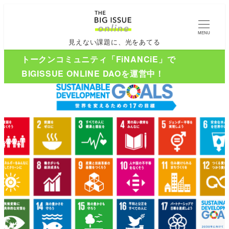
MENU
見えない課題に、光をあてる
トークンコミュニティ「FiNANCiE」で
BIGISSUE ONLINE DAOを運営中！