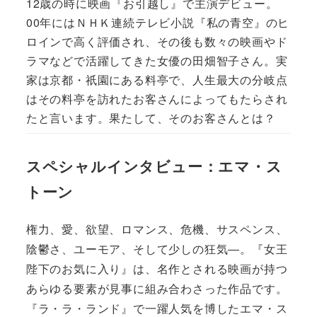
12歳の時に映画『お引越し』で主演デビュー。
00年にはＮＨＫ連続テレビ小説『私の青空』のヒ
ロインで高く評価され、その後も数々の映画やド
ラマなどで活躍してきた女優の田畑智子さん。実
家は京都・祇園にある料亭で、人生最大の分岐点
はその料亭を訪れたお客さんによってもたらされ
たと言います。果たして、そのお客さんとは？
スペシャルインタビュー：エマ・ス
トーン
権力、愛、欲望、ロマンス、危機、サスペンス、
陰鬱さ、ユーモア、そして少しの狂気―。『女王
陛下のお気に入り』は、名作とされる映画が持つ
あらゆる要素が見事に組み合わさった作品です。
『ラ・ラ・ランド』で一躍人気を博したエマ・ス