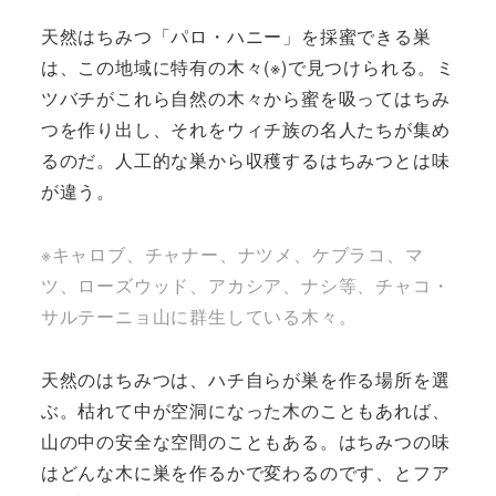
天然はちみつ「パロ・ハニー」を採蜜できる巣
は、この地域に特有の木々(※)で見つけられる。ミ
ツバチがこれら自然の木々から蜜を吸ってはちみ
つを作り出し、それをウィチ族の名人たちが集め
るのだ。人工的な巣から収穫するはちみつとは味
が違う。
※キャロブ、チャナー、ナツメ、ケブラコ、マ
ツ、ローズウッド、アカシア、ナシ等、チャコ・
サルテーニョ山に群生している木々。
天然のはちみつは、ハチ自らが巣を作る場所を選
ぶ。枯れて中が空洞になった木のこともあれば、
山の中の安全な空間のこともある。はちみつの味
はどんな木に巣を作るかで変わるのです、とフア