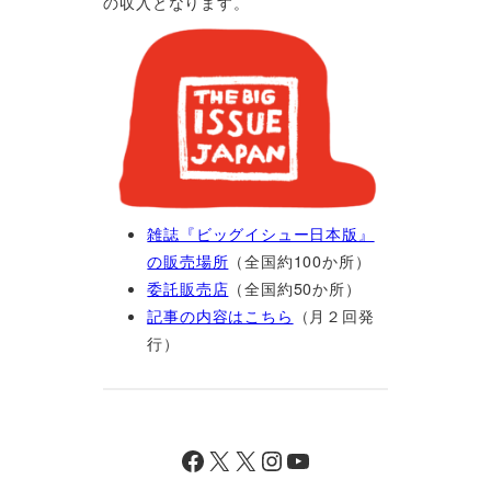
の収入となります。
雑誌『ビッグイシュー日本版』
の販売場所
（全国約100か所）
委託販売店
（全国約50か所）
記事の内容はこちら
（月２回発
行）
Facebook
X
X
Instagram
YouTube