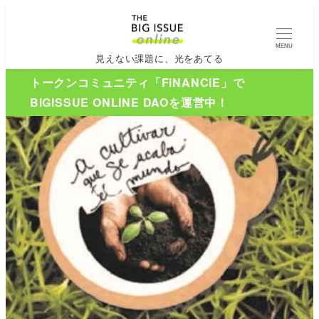
MENU
見えない課題に、光をあてる
トークンコミュニティ「FiNANCiE」で
BIGISSUE ONLINE DAOを運営中！