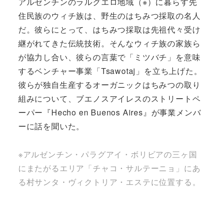
アルゼンチンのラルグエロ地域（※）に暮らす先
住民族のウィチ族は、野生のはちみつ採取の名人
だ。彼らにとって、はちみつ採取は先祖代々受け
継がれてきた伝統技術。そんなウィチ族の家族ら
が協力し合い、彼らの言葉で「ミツバチ」を意味
するベンチャー事業「Tsawotaj」を立ち上げた。
彼らが独自生産するオーガニックはちみつの取り
組みについて、ブエノスアイレスのストリートペ
ーパー『Hecho en Buenos Aires』が事業メンバ
ーに話を聞いた。
※アルゼンチン・パラグアイ・ボリビアの三ヶ国
にまたがるエリア「チャコ・サルテーニョ」にあ
る村サンタ・ヴィクトリア・エステに位置する。