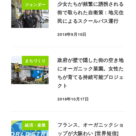
少女たちが頻繁に誘拐される
ジェンダー
街で取られた自衛策：地元住
民によるスクールバス運行
2018年9月10日
政府が壁で隠した街の空き地
まちづくり
にオーガニック菜園。女性た
ちが育てる持続可能プロジェ
クト
2018年10月17日
フランス、オーガニックショ
経済・産業
ップが大賑わい [世界短信]