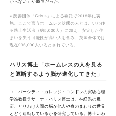
からない」が68％だった。
※ 慈善団体「Crisis」による委託で2018年に
実
施。ここで言うホームレス状態の人とは、いわゆ
る路上生活者（約5,000人）に加え、安定した住
まいを失う可能性が高い人を含み、英国全体では
現在236,000人いるとされている。
ハリス博士「ホームレスの人を見る
と遮断するよう脳が進化してきた」
ユニバーシティ・カレッジ・ロンドンの実験心理
学准教授ラサーナ・ハリス博士は、神経系の反
応、とりわけ人間の脳が他人や身のまわりの世界
とどう連動しているかを研究している。博士いわ