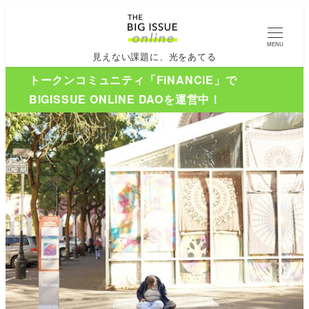
MENU
見えない課題に、光をあてる
トークンコミュニティ「FiNANCiE」で
BIGISSUE ONLINE DAOを運営中！