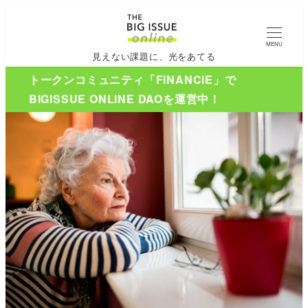
MENU
見えない課題に、光をあてる
トークンコミュニティ「FiNANCiE」で
BIGISSUE ONLINE DAOを運営中！