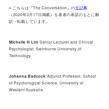
※ こちらは『The Conversation』の
元記事
（2020年3月17日掲載）を著者の承諾のもとに翻
訳・転載しています。
Michelle H Lim
Senior Lecturer and Clinical
Psychologist, Swinburne University of
Technology
Johanna Badcock
Adjunct Professor, School
of Psychological Science, University of
Western Australia