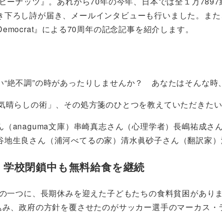
ピーナッツ』。あれから70年の今年、日本では全１万789
き下ろし詩が届き、メールインタビューも行いました。また
Democrat』による70周年の記念記事を紹介します。
い“絶不調”の時があったりしませんか？ あなたはそんな時
「気晴らしの術」、その処方箋のひとつを教えていただきた
（anaguma文庫）串崎真志さん（心理学者）長嶋祐成
谷地生良さん（浦河べてるの家）清水眞砂子さん（翻訳家）
、学校閉鎖中も無料給食を継続
題の一つに、長期休みを迎えた子どもたちの食料貧困があり
り込み、政府の方針を覆させたのがサッカー選手のマーカス・