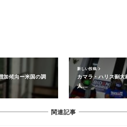
新しい投稿
増加傾向ー米国の調
カマラ・ハリス副大
人…
関連記事