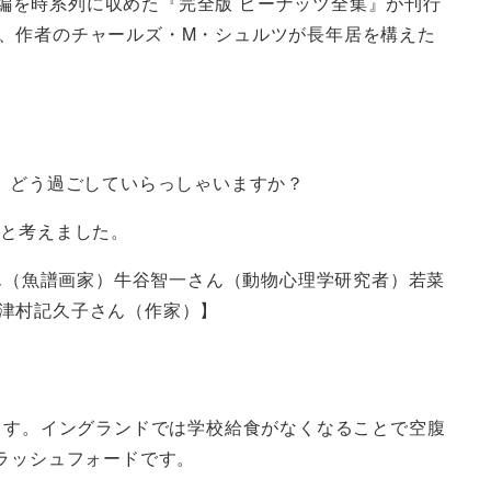
7編を時系列に収めた『完全版 ピーナッツ全集』が刊行
、作者のチャールズ・M・シュルツが長年居を構えた
、どう過ごしていらっしゃいますか？
いと考えました。
さん（魚譜画家）牛谷智一さん（動物心理学研究者）若菜
津村記久子さん（作家）】
ます。イングランドでは学校給食がなくなることで空腹
ラッシュフォードです。