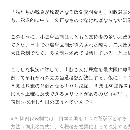
「私たちの税金が原資となる政党交付金も、国政選挙
も、党派的に中立・公正なものでなければならない選
このように、小選挙区制はもともと支持者の多い大政
てきた。日本で小選挙区制が導入された際も、二大政
大政党制でなく、多党制を求めて投票している」と上
こうした状況に対して、上脇さんは民意を最大限に尊
例してそれぞれの党の当選者数が決定する。仮に１５
Ａ党はＢ党の２倍となる１００議席、Ｂ党は50議席
民意を正確に反映できるメリットがあるのだ（※３）
表制を採用した国のほうが多いんです」
※３ 比例代表制では、日本全国を１つの選挙区とす
方法（拘束名簿式）、有権者が投票によって決定する