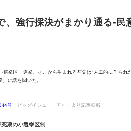
度で、強行採決がまかり通る-民
小選挙区」選挙。そこから生まれる与党は“人工的に作られ
授）に話を聞いた。
44号
「ビッグイシュー・アイ」より記事転載
が死票の小選挙区制