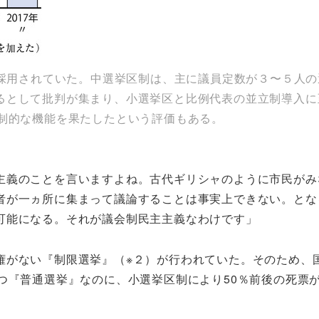
が採用されていた。中選挙区制は、主に議員定数が３〜５人
るとして批判が集まり、小選挙区と比例代表の並立制導入に
表制的な機能を果たしたという評価もある。
主義のことを言いますよね。古代ギリシャのように市民がみ
者が一ヵ所に集まって議論することは事実上できない。とな
可能になる。それが議会制民主主義なわけです」
権がない『制限選挙』（※２）が行われていた。そのため、
つ『普通選挙』なのに、小選挙区制により50％前後の死票