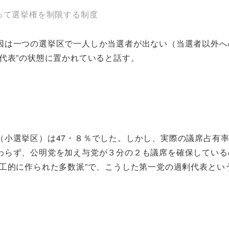
って選挙権を制限する制度
因は一つの選挙区で一人しか当選者が出ない（当選者以外へ
代表”の状態に置かれていると話す。
小選挙区）は47・８％でした。しかし、実際の議席占有率
わらず、公明党を加え与党が３分の２も議席を確保している
工的に作られた多数派”で、こうした第一党の過剰代表とい