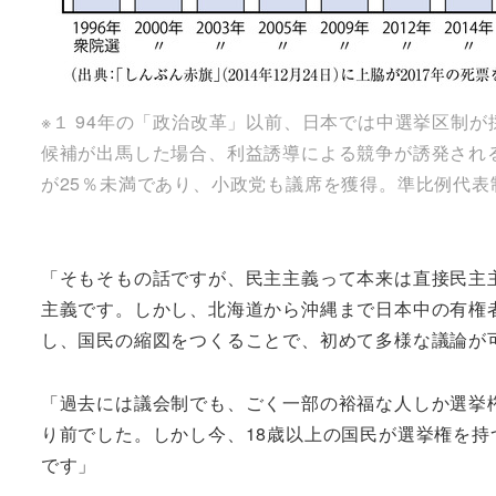
※１ 94年の「政治改革」以前、日本では中選挙区制
候補が出馬した場合、利益誘導による競争が誘発され
が25％未満であり、小政党も議席を獲得。準比例代
「そもそもの話ですが、民主主義って本来は直接民主
主義です。しかし、北海道から沖縄まで日本中の有権
し、国民の縮図をつくることで、初めて多様な議論が
「過去には議会制でも、ごく一部の裕福な人しか選挙
り前でした。しかし今、18歳以上の国民が選挙権を持
です」