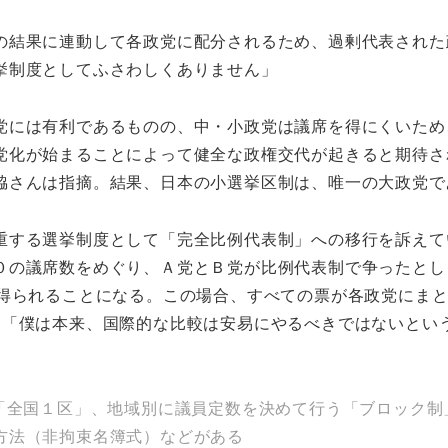
の結果に連動して各政党に配分されるため、過剰代表された政
挙制度としてふさわしくありません」
党には有利であるものの、中・小政党は議席を得にくいため
党化が始まることによって健全な政権交代が起きると期待さ
脇さんは指摘。結果、日本の小選挙区制は、唯一の大政党で
重する選挙制度として「完全比例代表制」への移行を訴えて
０の議席数をめぐり、Ａ党とＢ党が比例代表制で争ったとし
を得られることになる。この場合、すべての票が各政党にま
。「僕は本来、国際的な比較は安易にやるべきではないとい
る「全国１区」、地域別に議員定数を決めて行う「ブロック
方法（非拘束名簿式）などがある