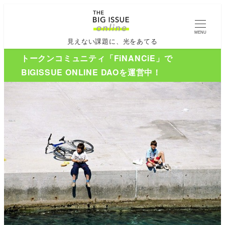
MENU
見えない課題に、光をあてる
トークンコミュニティ「FiNANCiE」で
BIGISSUE ONLINE DAOを運営中！