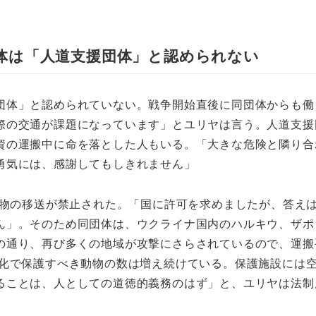
体は「人道支援団体」と認められない
団体」と認められていない。戦争開始直後に同団体からも働
際の交通が課題になっています」とユリヤは言う。人道支援
資の運搬中に命を落とした人もいる。「大きな危険と隣り合
勇気には、感謝してもしきれません」
動物の移送が禁止された。「国に許可を求めましたが、答え
ん」。そのため同団体は、ウクライナ国内のハルキウ、ザポ
の通り、再び多くの地域が攻撃にさらされているので、運搬
激化で保護すべき動物の数は増え続けている。保護施設には
ることは、人としての道徳的義務のはず」と、ユリヤは法制