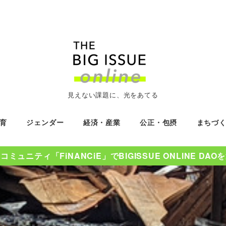
見えない課題に、光をあてる
育
ジェンダー
経済・産業
公正・包摂
まちづ
ミュニティ「FiNANCiE」でBIGISSUE ONLINE DA