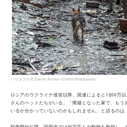
ハリコフの犬/Sarah Ashton-Cirillo/iStockphoto
ロシアのウクライナ侵攻以降、国連によると1200万
さんのペットたちがいる。「廃墟となった家で、もう
いるか分かっていないのかもしれません」と語るのは
戦争開始以降、同団体では何万匹もの動物を救助し、