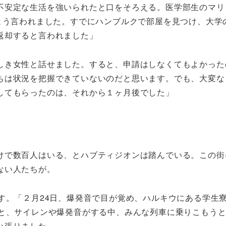
不安定な生活を強いられたと口をそろえる。医学部生のマリ
くよう言われました。すでにハンブルクで部屋を見つけ、大学
返却すると言われました」
しき女性と話せました。すると、申請はしなくてもよかった
ちは状況を把握できていないのだと思います。でも、大変な
してもらったのは、それから１ヶ月後でした」
けで数百人はいる、とハブティジオンは踏んでいる。この街
ない人たちが。
す。「２月24日、爆発音で目が覚め、ハルキウにある学生
うと、サイレンや爆発音がする中、みんな列車に乗りこもう
い張りました」