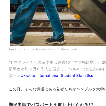
Anze Furlan / psgtproductions /iStockphoto
*1 ウクライナへの留学生は過去10年で大幅に増え
部専攻が約２万６千人と最多で、ハルキウは最多の約
参照：
Ukraine International Student Statistics
この日、そんな境遇にある若者たちがハンブルク大学
難民申請でパスポートを取り上げられる!?