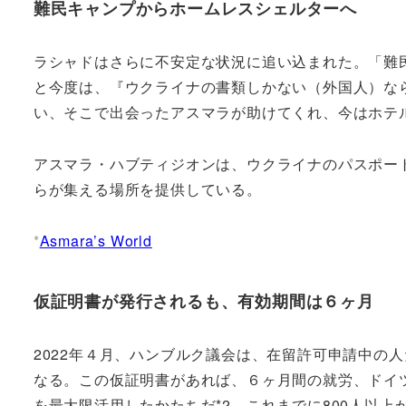
難民キャンプからホームレスシェルターへ
ラシャドはさらに不安定な状況に追い込まれた。「難
と今度は、『ウクライナの書類しかない（外国人）な
い、そこで出会ったアスマラが助けてくれ、今はホテ
アスマラ・ハブティジオンは、ウクライナのパスポー
らが集える場所を提供している。
*
Asmara’s World
仮証明書が発行されるも、有効期間は６ヶ月
2022年４月、ハンブルク議会は、在留許可申請中の人たちに
なる。この仮証明書があれば、６ヶ月間の就労、ドイ
を最大限活用したかたちだ*2。これまでに800人以