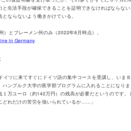
と生活手段が確保できることを証明できなければならない。目
退去とならないよう働きかけている。
州）とブレーメン州のみ（2022年8月時点）。
line in Germany
要
「ドイツに来てすぐにドイツ語の集中コースを受講し、いまＢ
、ハンブルク大学の医学部プログラムに入れることになりま
低１万ユーロ（約142万円）の残高が必要だというのです
にどれだけの苦労を強いられているか……」