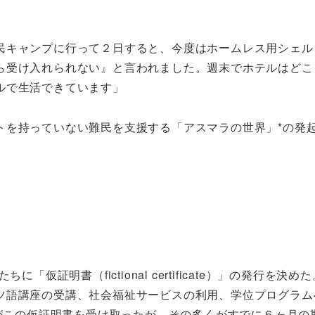
民キャンプに行って２日すると、今度はホームレス用シェル
ら受け入れられない』と言われました。週末でホテルはどこ
ルで生活できています」
トを持っていない難民を支援する「アスマラの世界」*の発
「仮証明書（fictional certificate）」の発
ツ語講座の受講、社会福祉サービスの利用、学位プログラム
上がこの仮証明書を受け取ったが、その多くがすでに６ヶ月