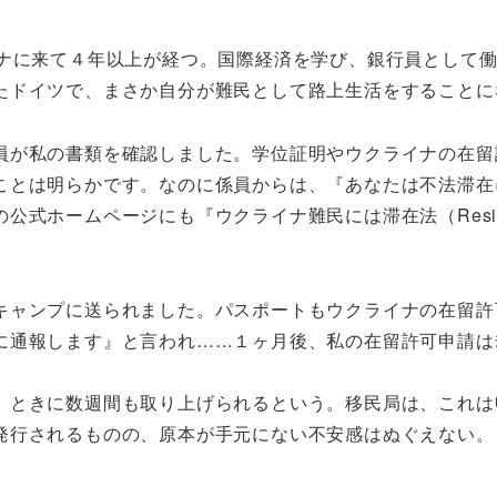
イナに来て４年以上が経つ。国際経済を学び、銀行員として
たドイツで、まさか自分が難民として路上生活をすることに
員が私の書類を確認しました。学位証明やウクライナの在留
ことは明らかです。なのに係員からは、『あなたは不法滞在
式ホームページにも『ウクライナ難民には滞在法（Reside
キャンプに送られました。パスポートもウクライナの在留許
に通報します』と言われ……１ヶ月後、私の在留許可申請は
、ときに数週間も取り上げられるという。移民局は、これは
発行されるものの、原本が手元にない不安感はぬぐえない。