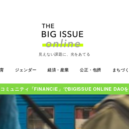
見えない課題に、光をあてる
育
ジェンダー
経済・産業
公正・包摂
まちづ
ミュニティ「FiNANCiE」でBIGISSUE ONLINE DA