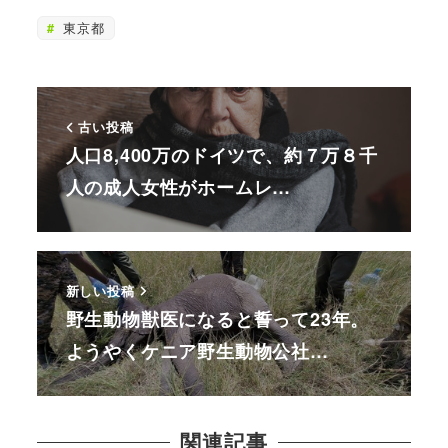
東京都
古い投稿
人口8,400万のドイツで、約７万８千
人の成人女性がホームレ…
新しい投稿
野生動物獣医になると誓って23年。
ようやくケニア野生動物公社…
関連記事