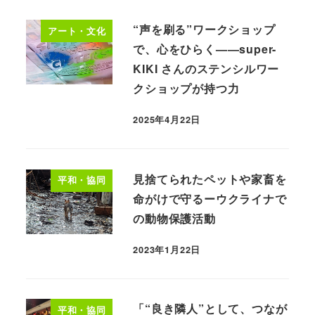
“声を刷る”ワークショップ
アート・文化
で、心をひらく——super-
KIKI さんのステンシルワー
クショップが持つ力
2025年4月22日
見捨てられたペットや家畜を
平和・協同
命がけで守るーウクライナで
の動物保護活動
2023年1月22日
「“良き隣人”として、つなが
平和・協同