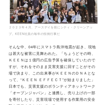
２０２３年４月、アースデイを前にシティ・クリーンアッ
プ。KEEN社員の毎年の恒例行事だ
そんな中、04年にスマトラ島沖地震が起き、現地
は甚大な被害に見舞われた。「ちょうどその時、
ＫＥＥＮは１億円の広告予算を確保していたので
すが、それをそのまま災害支援に回すことがその
場で決まり、この出来事がＫＥＥＮのＤＮＡとな
って、“ＫＥＥＮ ＥＦＦＥＣＴ”が始まりました」
日本でも、災害支援のボランティアネットワーク
「オープンジャパン」と連携し、売り上げの一部
を寄付したり、災害現場で使用する作業用の安全