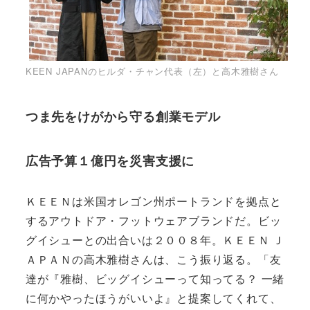
KEEN JAPANのヒルダ・チャン代表（左）と高木雅樹さん
つま先をけがから守る創業モデル
広告予算１億円を災害支援に
ＫＥＥＮは米国オレゴン州ポートランドを拠点と
するアウトドア・フットウェアブランドだ。ビッ
グイシューとの出合いは２００８年。ＫＥＥＮ Ｊ
ＡＰＡＮの高木雅樹さんは、こう振り返る。「友
達が『雅樹、ビッグイシューって知ってる？ 一緒
に何かやったほうがいいよ』と提案してくれて、