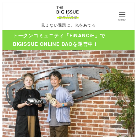
MENU
見えない課題に、光をあてる
トークンコミュニティ「FiNANCiE」で
BIGISSUE ONLINE DAOを運営中！