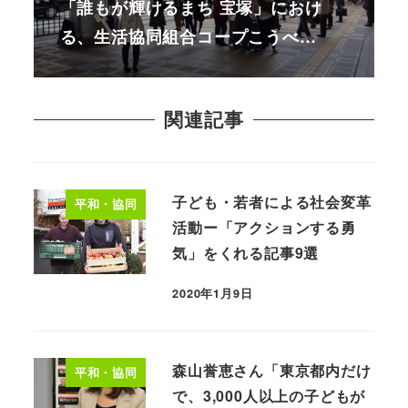
「誰もが輝けるまち 宝塚」におけ
る、生活協同組合コープこうべ…
関連記事
子ども・若者による社会変革
平和・協同
活動ー「アクションする勇
気」をくれる記事9選
2020年1月9日
森山誉恵さん「東京都内だけ
平和・協同
で、3,000人以上の子どもが