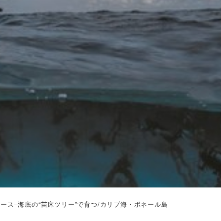
ース–海底の“苗床ツリー”で育つ/カリブ海・ボネール島