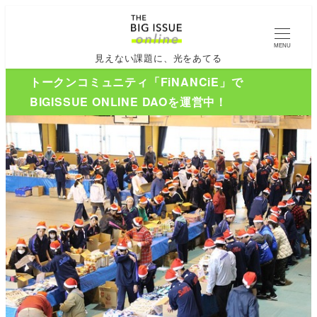
MENU
見えない課題に、光をあてる
トークンコミュニティ「FiNANCiE」で
BIGISSUE ONLINE DAOを運営中！