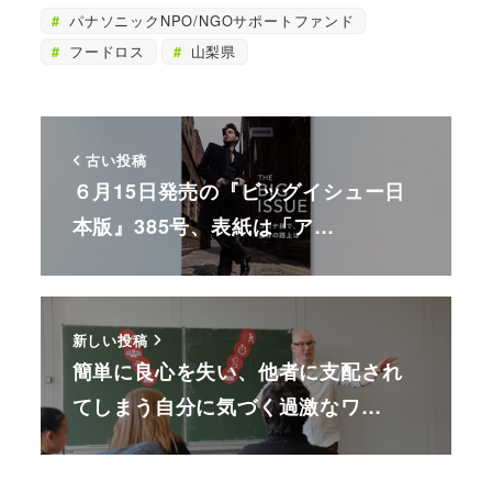
パナソニックNPO/NGOサポートファンド
フードロス
山梨県
古い投稿
６月15日発売の『ビッグイシュー日
本版』385号、表紙は「ア…
新しい投稿
簡単に良心を失い、他者に支配され
てしまう自分に気づく過激なワ…