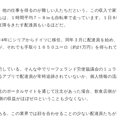
他の仕事を得るのが難しい人たちだという。この収入で家
ちは、１時間平均７～８㎞も自転車で走っています。１日８
支障をきたす配達員もいるほどだ。
14年にシリアからドイツに移住。同年３月に配達員を始め
が、それでも手取り１６５０ユーロ（約21万円）を得られ
している。そんな中でリーフェランド労使協議会のミュラ
るアプリで配達員が常時追跡されていないか、個人情報の流
のポータルサイトを通じて注文があった場合、飲食店側が自
店側の収益がほぼゼロということも少なくない。
る。この業界では顔を合わせることの少ない配達員たちが