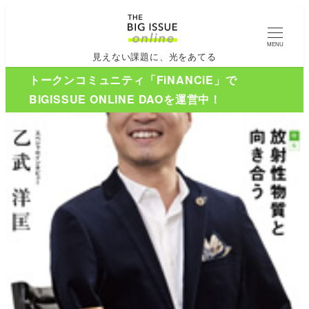
MENU
見えない課題に、光をあてる
トークンコミュニティ「FiNANCiE」で
BIGISSUE ONLINE DAOを運営中！