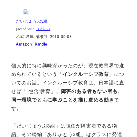
だいじょうぶ3組
posted with
ヨメレバ
乙武 洋匡 講談社 2010-09-03
Amazon
Kindle
個人的に特に興味深かったのが、現在教育界で進
められているという「
インクルーシブ教育
」につ
いてのお話。インクルーシブ教育は、日本語に直
せば「”包含”教育」。
障害のある者もない者も、
同一環境でともに学ぶことを推し進める動き
で
す。
「だいじょうぶ3組」は担任が障害者である物
語、その続編「ありがとう3組」はクラスに発達