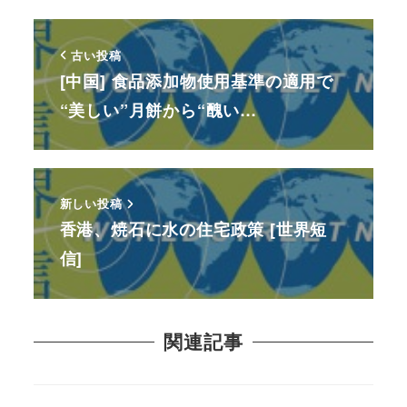
古い投稿
[中国] 食品添加物使用基準の適用で
“美しい”月餅から“醜い…
新しい投稿
香港、焼石に水の住宅政策 [世界短
信]
関連記事