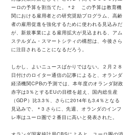
ーロの予算を割当てた。＊2 この予算は教育機
関における雇用者との研究奨励プログラム、高齢
者の雇用促進を強化するために使われる見込みだ
が、新規事業による雇用拡大が見込まれる、アム
ステルダム・スマートシティの構想は、今後さら
に注目されることになるだろう。
しかし、よいニュースばかりではない。２月２８
日付けのロイター通信の記事によると、オランダ
経済機関CPBの予測では、本年度のオランダ財政
赤字は3％とするEUの目標を超え、国内総生産
（GDP）比3.3％、さらに2014年も3.4％となる
見込みで、＊3 さらに、先週、オランダのインフ
レ率はユーロ圏で２番目に高いと発表された。
オランダ国家統計局CBSによると、ユーロ圏の消