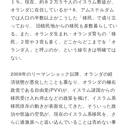
１％。現在、約８２万５千人のイスラム教徒が、
オランダに在住しているが＊6、アムステルダム
では人口の半数以上がこうした「移民」で成り立
っており、 旧植民地からの移民も多数暮らしてい
る。また、オランダ生まれ・オランダ育ちの「移
民」２世や３世も多く、どこからどこまでを「オ
ランダ人」と呼ぶのか、という線引きは明確では
ない。
2009年のリーマンショック以降、オランダの経
済状態が悪化したことも重なり、オランダの極右
政党である自由党(PVV)が、イスラム諸国からの
移民受け入れ停止などの政策を掲げ、イスラム系
移民排斥の動きが表面化してきた。そういった政
治や世論の空気が、現在のイスラム系移民を、さ
らに過激派へと追い込んでいることは否めない事