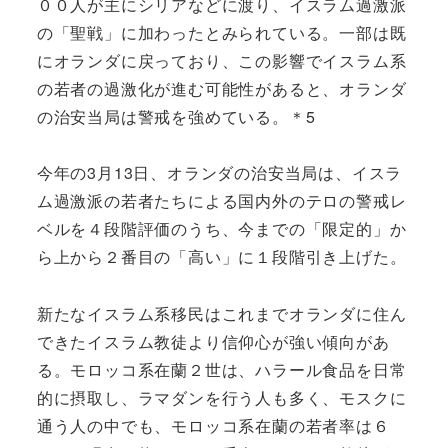
００人が主にシリアなどに渡り、イスラム過激派
の「聖戦」に加わったとみられている。一部は既
にオランダに戻っており、この影響でイスラム系
の若者の過激化が進む可能性があると、オランダ
の治安当局は警戒を強めている。＊5
今年の3月13日、オランダの治安当局は、イスラ
ム過激派の若者たちによる国内外のテロの警戒レ
ベルを４段階評価のうち、今までの「限定的」か
ら上から２番目の「高い」に１段階引き上げた。
新たなイスラム系移民はこれまでオランダに住ん
できたイスラム教徒より信仰心が強い傾向があ
る。モロッコ系在蘭２世は、ハラール食品を日常
的に摂取し、ラマダンを行う人も多く、モスクに
通う人の中でも、モロッコ系在蘭の若者率は６