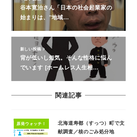
谷本寛治さん「日本の社会起業家の
始まりは、”地域…
新しい投稿
背が低いし短気。そんな性格に悩ん
でいます [ホームレス人生相…
関連記事
北海道寿都（すっつ）町で文
原発ウォッチ！
献調査／核のごみ処分地