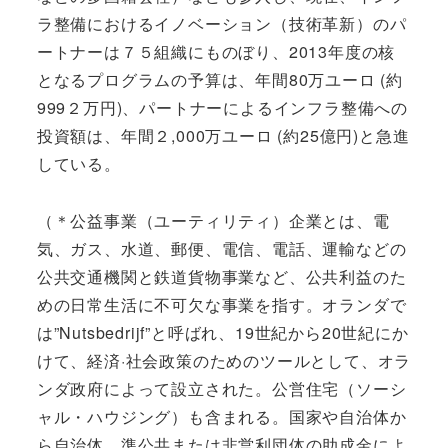
ラ整備におけるイノベーション（技術革新）のパ
ートナーは７５組織にものぼり、2013年度の核
となるプログラムの予算は、年間80万ユーロ (約
999２万円)、パートナーによるインフラ整備への
投資額は、年間２,000万ユーロ (約25億円)と急進
している。
（＊公益事業（ユーティリティ）企業とは、電
気、ガス、水道、郵便、電信、電話、運輸などの
公共交通機関と鉄道貨物事業など、公共利益のた
めの日常生活に不可欠な事業を指す。オランダで
は”Nutsbedrijf”と呼ばれ、19世紀から20世紀にか
けて、経済·社会政策のためのツールとして、オラ
ンダ政府によって設立された。公営住宅（ソーシ
ャル・ハウジング）も含まれる。国家や自治体か
ら自治体、準公共または非営利団体の助成金によ