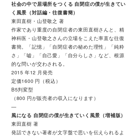
社会の中で居場所をつくる 自閉症の僕が生きてい
く風景（対話編・往復書簡）
東田直樹・山登敬之 著
作家であり重度の自閉症者の東田直樹さんと、精
神科医・山登敬之さんの立場をこえた率直な往復
書簡。「記憶」「自閉症者の秘めた理性」「純粋
さ」「嘘」「自己愛」「自分らしさ」など、根源
的な問いが交わされる。
2015 年12 月発売
定価1600 円（税込）
B5判変型
（800 円が販売者の収入になります）
—
風になる 自閉症の僕が生きていく風景（増補版）
東田直樹 著
発話できない著者が文字盤で思いを伝えられるよ