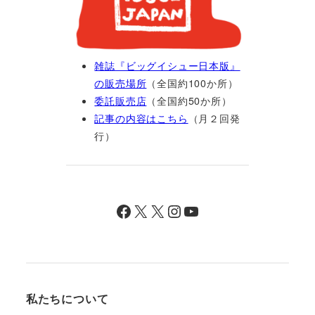
雑誌『ビッグイシュー日本版』
の販売場所
（全国約100か所）
委託販売店
（全国約50か所）
記事の内容はこちら
（月２回発
行）
Facebook
X
X
Instagram
YouTube
私たちについて