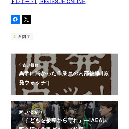
トレポート] | BIG ISSUE ONLINE
自閉症
古い投稿
異常に高かった作業員の内部被曝 [原
発ウォッチ!]
新しい投稿
「子どもを被曝から守れ」—IAEA国