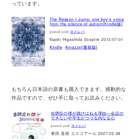
っています。
The Reason I Jump: one boy’s voice
from the silence of autism[Kindle版]
posted with
ヨメレバ
Naoki Higashida Sceptre 2013-07-01
Kindle
Amazon[書籍版]
もちろん日本語の原書も購入できます。感動的な
作品ですので、ぜひ手に取ってお読みください。
自閉症の僕が跳びはねる理由―会話の
できない中学生がつづる内なる心
posted with
ヨメレバ
東田 直樹 エスコアール 2007-02-28