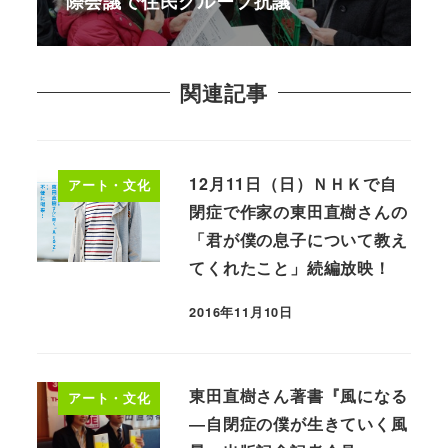
際会議で住民グループ抗議
関連記事
12月11日（日）ＮＨＫで自
アート・文化
閉症で作家の東田直樹さんの
「君が僕の息子について教え
てくれたこと」続編放映！
2016年11月10日
東田直樹さん著書『風になる
アート・文化
―自閉症の僕が生きていく風