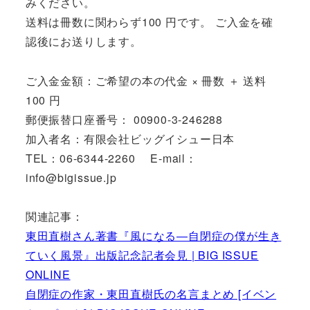
みください。
送料は冊数に関わらず100 円です。 ご入金を確
認後にお送りします。
ご入金金額：ご希望の本の代金 × 冊数 ＋ 送料
100 円
郵便振替口座番号： 00900-3-246288
加入者名：有限会社ビッグイシュー日本
TEL：06-6344-2260 E-mail：
info@bigissue.jp
関連記事：
東田直樹さん著書『風になる―自閉症の僕が生き
ていく風景』出版記念記者会見 | BIG ISSUE
ONLINE
自閉症の作家・東田直樹氏の名言まとめ [イベン