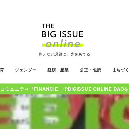
見えない課題に、光をあてる
育
ジェンダー
経済・産業
公正・包摂
まちづ
ミュニティ「FiNANCiE」でBIGISSUE ONLINE DA