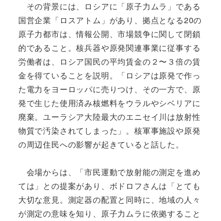
その背景には、ロシアに「原子力ムラ」である
国営企業「ロスアトム」があり、拠点となる20の
原子力都市は、情報公開、市場競争に関して閉鎖
的であること。核兵器や原発関連事業に従事する
労働者は、ロシア国民の平均賃金の２〜３倍の賃
金を得ていることを説明。「ロシアは原発で作っ
た電力をヨーロッパに売りつけ、その一方で、原
発で生じた使用済み核燃料をウラルやシベリアに
廃棄。ユーラシア大陸最大のエニセイ川は放射性
物質で汚染されてしまった」。核軍事施設や原発
の周辺住民への影響が起きていると話した。
会場からは、「市民運動で放射能の測定を進め
ては」との提案があり、ボドロフさんは「とても
大切な意見。測定器の配置と同時に、地域の人々
が測定の意味を知り、原子力ムラに依拠すること