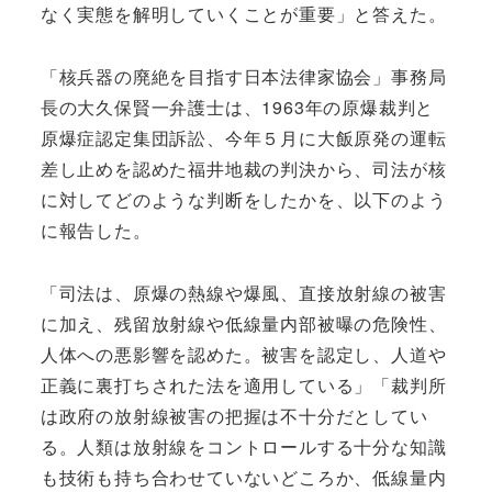
なく実態を解明していくことが重要」と答えた。
「核兵器の廃絶を目指す日本法律家協会」事務局
長の大久保賢一弁護士は、1963年の原爆裁判と
原爆症認定集団訴訟、今年５月に大飯原発の運転
差し止めを認めた福井地裁の判決から、司法が核
に対してどのような判断をしたかを、以下のよう
に報告した。
「司法は、原爆の熱線や爆風、直接放射線の被害
に加え、残留放射線や低線量内部被曝の危険性、
人体への悪影響を認めた。被害を認定し、人道や
正義に裏打ちされた法を適用している」「裁判所
は政府の放射線被害の把握は不十分だとしてい
る。人類は放射線をコントロールする十分な知識
も技術も持ち合わせていないどころか、低線量内