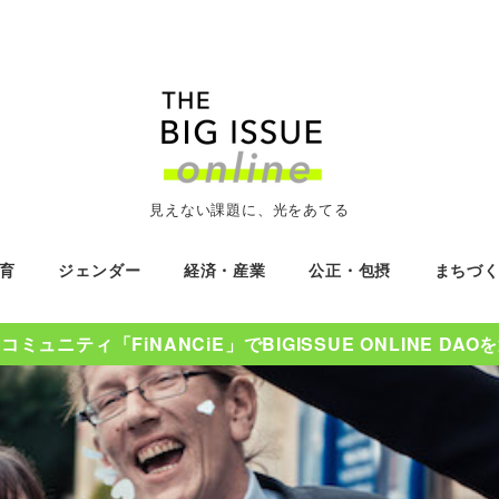
見えない課題に、光をあてる
育
ジェンダー
経済・産業
公正・包摂
まちづ
ミュニティ「FiNANCiE」でBIGISSUE ONLINE DA