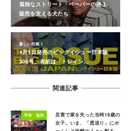
孤独なストリート・ペーパーの路上
販売を支える犬たち
新しい投稿
4月1日発売のビッグイシュー日本版
308号、表紙は「トレイン…
関連記事
災害で家を失った当時18歳の
平和・協同
女子。いま、「恩送り」にホ
ームレス状態の人々へ配る