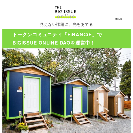
MENU
見えない課題に、光をあてる
トークンコミュニティ「FiNANCiE」で
BIGISSUE ONLINE DAOを運営中！