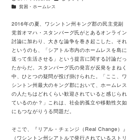
投稿日
カテゴリー
貧困・ホームレス
2016年の夏、ワシントン州キング郡の民主党副
党首オマハ・スタンバーグ氏がとあるオンライン
討論に加わり、大きな論争を巻き起こした。それ
というのも、「シアトル市内のホームレスを島に
送って生活させる」という提言に関する討論だっ
たからだ。スタンバーグ氏の発言が反発をまねく
中、ひとつの疑問が投げ掛けられた。「ここ、ワ
シントン州最大のキング郡において、ホームレス
の人たちはどれくらい歓迎されていると感じられ
ているのか？」これは、社会的孤立や移動性欠如
にもつながりうる問題だ。
そこで、『リアル・チェンジ（Real Change）』
（ワシントン州シアトルで発行されているストリ