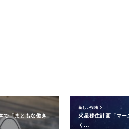
新しい投稿
本で「まともな働き
火星移住計画「マー
く…