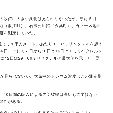
の数値に大きな変化は見られなかったが、県は５月１
荘（浪江町）、石熊公民館（双葉町）、野上一区地区
度を測定していた。
じて１平方メートルあたり0・37ミリベクレルを超え
日、そして７日から10日と16日は１ミリベクレルを
に12日は29・06ミリベクレルと最大値を示した。野
化が見られないが、大気中のセシウム濃度はこの測定期
、10日間の吸入による内部被曝は高いものではない
能性がある。
ら過小評価した、行き過ぎた安全宣伝と言えよう。