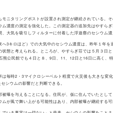
もモニタリングポストが設置され測定が継続されている。そ
ウム濃度の測定を強化した。この測定器の追加先はやすらぎ
間、大気を吸引しフィルターに付着した浮遊塵のセシウム濃
へ3キロほど）での大気中のセシウム濃度は、昨年１年を通
状態と考えられる。ところが、やすらぎ荘では５月３日と４
熊公民館でも４日と８、9日、11、12日と16日に高く、特
率は毎時2・3マイクロシーベルト程度で火災後も大きな変
たセシウムの影響だと判断できる。
部被曝を与えることになる。住民が、仮に住んでいたとして
ウムが風で舞い上がる可能性はあり、内部被曝が継続する可
んでいる事実は一切ない」と発表。セシウムの影響をことさ