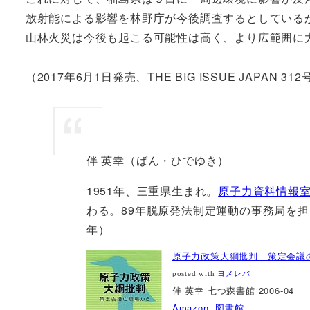
放射能による影響を林野庁が今後調査するとしている
山林火災は今後も起こる可能性は高く、より広範囲に
（2017年6月1日発売、THE BIG ISSUE JAPAN 31
伴 英幸（ばん・ひでゆき）
1951年、三重県生まれ。
原子力資料情報
わる。89年脱原発法制定運動の事務局を担
年）
原子力政策大綱批判―策定会議
posted with
ヨメレバ
伴 英幸 七つ森書館 2006-04
Amazon
図書館