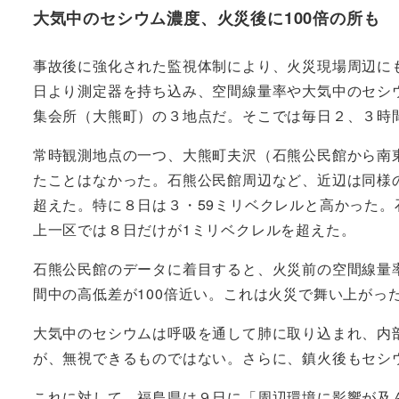
大気中のセシウム濃度、火災後に100倍の所も
事故後に強化された監視体制により、火災現場周辺に
日より測定器を持ち込み、空間線量率や大気中のセシ
集会所（大熊町）の３地点だ。そこでは毎日２、３時
常時観測地点の一つ、大熊町夫沢（石熊公民館から南東
たことはなかった。石熊公民館周辺など、近辺は同様の
超えた。特に８日は３・59ミリベクレルと高かった。石
上一区では８日だけが1ミリベクレルを超えた。
石熊公民館のデータに着目すると、火災前の空間線量
間中の高低差が100倍近い。これは火災で舞い上がっ
大気中のセシウムは呼吸を通して肺に取り込まれ、内
が、無視できるものではない。さらに、鎮火後もセシ
これに対して、福島県は９日に「周辺環境に影響が及