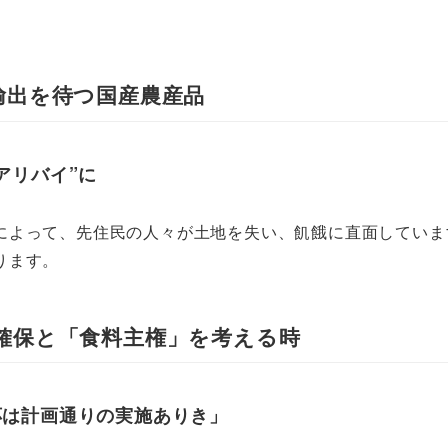
。
輸出を待つ国産農産品
アリバイ”に
によって、先住民の人々が土地を失い、飢餓に直面していま
ります。
確保と「食料主権」を考える時
応は計画通りの実施ありき」