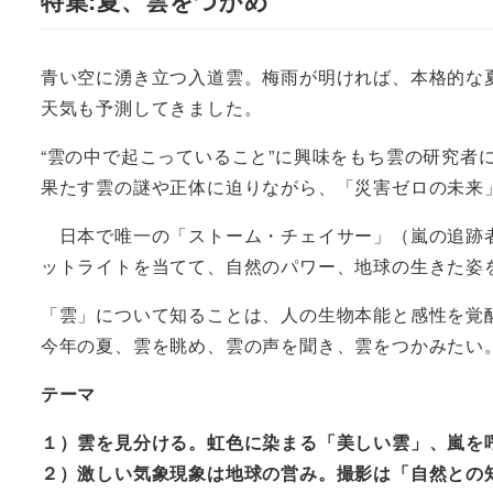
特集:夏、雲をつかめ
青い空に湧き立つ入道雲。梅雨が明ければ、本格的な
天気も予測してきました。
“雲の中で起こっていること”に興味をもち雲の研究
果たす雲の謎や正体に迫りながら、「災害ゼロの未来
日本で唯一の「ストーム・チェイサー」（嵐の追跡者
ットライトを当てて、自然のパワー、地球の生きた姿
「雲」について知ることは、人の生物本能と感性を覚
今年の夏、雲を眺め、雲の声を聞き、雲をつかみたい
テーマ
１）雲を見分ける。虹色に染まる「美しい雲」、嵐を
２）激しい気象現象は地球の営み。撮影は「自然との