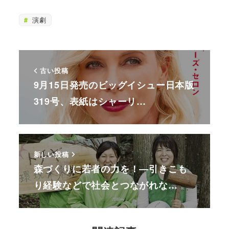
演劇
古い投稿
9月15日発売のビッグイシュー日本版
319号、表紙はシャーリ…
新しい投稿
森づくりに若者の力を！―引きこも
り経験などで社会とつながれな…