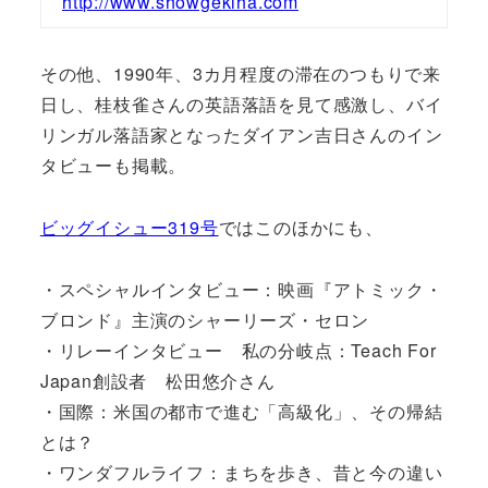
http://www.showgekiha.com
その他、1990年、3カ月程度の滞在のつもりで来
日し、桂枝雀さんの英語落語を見て感激し、バイ
リンガル落語家となったダイアン吉日さんのイン
タビューも掲載。
ビッグイシュー319号
ではこのほかにも、
・スペシャルインタビュー：映画『アトミック・
ブロンド』主演のシャーリーズ・セロン
・リレーインタビュー 私の分岐点：Teach For
Japan創設者 松田悠介さん
・国際：米国の都市で進む「高級化」、その帰結
とは？
・ワンダフルライフ：まちを歩き、昔と今の違い