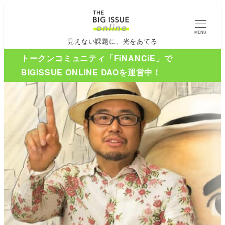
MENU
見えない課題に、光をあてる
トークンコミュニティ「FiNANCiE」で
BIGISSUE ONLINE DAOを運営中！