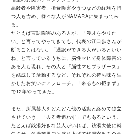
高齢者や障害者、摂食障害やうつなどの経験を持
つ人も含め、様々な人がNAMARAに集まって来
る。
たとえば言語障害のある人が、「漫才をやりた
い」と言ってやってきても、代表の江口歩さんが
断ることはない。「通訳ができる人がいるといい
ね」と言っているうちに、脳性マヒで身体障害の
ある人も現れ、その人と「脳性マヒブラザーズ」
を結成して活動するなど、それぞれの持ち味を生
かしたお笑いにアプローチ。「来るもの拒まず」
で12年やってきた。
また、所属芸人をどんどん他の活動と絡めて独立
させていき、「去る者追わず」でもあるという。
たとえば銭湯好きな芸人がいれば、銭湯大使に就
任させ、銭湯業界ごと盛り上げて銭湯寄席を企画