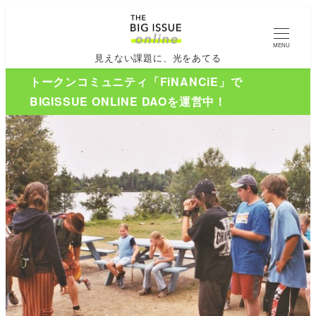
MENU
見えない課題に、光をあてる
トークンコミュニティ「FiNANCiE」で
BIGISSUE ONLINE DAOを運営中！