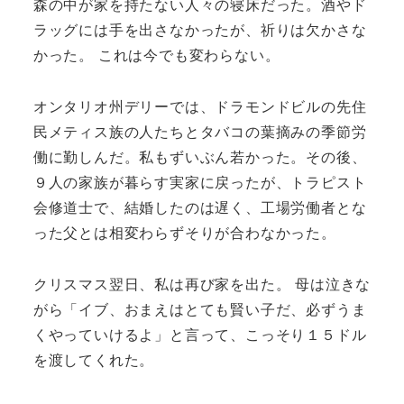
森の中が家を持たない人々の寝床だった。酒やド
ラッグには手を出さなかったが、祈りは欠かさな
かった。 これは今でも変わらない。
オンタリオ州デリーでは、ドラモンドビルの先住
民メティス族の人たちとタバコの葉摘みの季節労
働に勤しんだ。私もずいぶん若かった。その後、
９人の家族が暮らす実家に戻ったが、トラピスト
会修道士で、結婚したのは遅く、工場労働者とな
った父とは相変わらずそりが合わなかった。
クリスマス翌日、私は再び家を出た。 母は泣きな
がら「イブ、おまえはとても賢い子だ、必ずうま
くやっていけるよ」と言って、こっそり１５ドル
を渡してくれた。