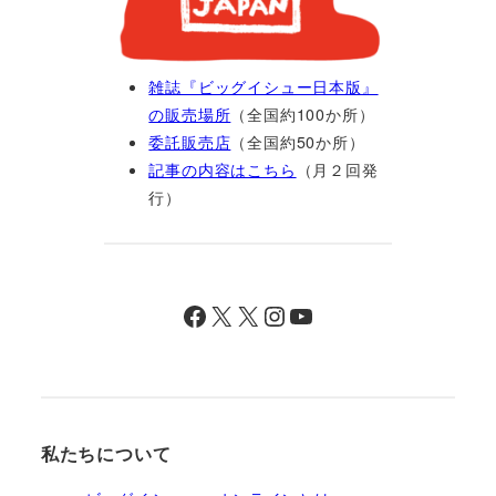
雑誌『ビッグイシュー日本版』
の販売場所
（全国約100か所）
委託販売店
（全国約50か所）
記事の内容はこちら
（月２回発
行）
Facebook
X
X
Instagram
YouTube
私たちについて