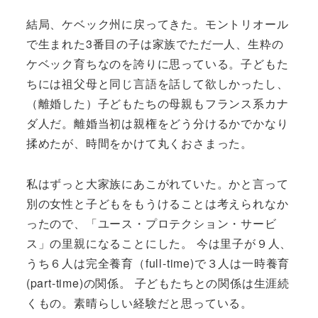
結局、ケベック州に戻ってきた。モントリオール
で生まれた3番目の子は家族でただ一人、生粋の
ケベック育ちなのを誇りに思っている。子どもた
ちには祖父母と同じ言語を話して欲しかったし、
（離婚した）子どもたちの母親もフランス系カナ
ダ人だ。離婚当初は親権をどう分けるかでかなり
揉めたが、時間をかけて丸くおさまった。
私はずっと大家族にあこがれていた。かと言って
別の女性と子どもをもうけることは考えられなか
ったので、「ユース・プロテクション・サービ
ス」の里親になることにした。 今は里子が９人、
うち６人は完全養育（full-time)で３人は一時養育
(part-time)の関係。 子どもたちとの関係は生涯続
くもの。素晴らしい経験だと思っている。