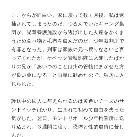
ここからが面白い。家に戻って数ヵ月後、私は逮
捕されてしまったのだ。つるんでいたギャング集
団が、児童養護施設から逃げ出した友達をかくま
うため食べ物と毛布を盗んだのだ。少年裁判所で
有罪となった。判事は家族の元へ戻りなさいと言
ってくれたが、ケベック警察部隊に入隊したばか
りの兄が「あいつのことは州の管轄にまかせた方
が良い薬になる」と両親に勧めたので、独房に入
れられた。
護送中の囚人に与えられるのは黄色いチーズのサ
ンドイッチばかり。生まれて初めて自由を失った
気がした。翌日、モントリオール少年拘置所に送
り込まれ、３週間に渡り、恐怖と性的虐待に苦し
んだ。