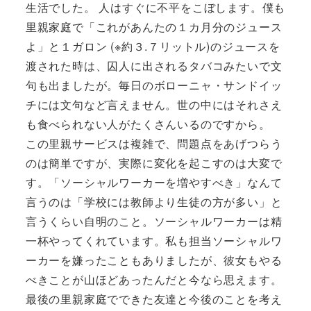
生活でした。 人はすぐに不平をこぼします。僕も
里親家庭で「これがあんたの１カ月分のジュース
よ」と１ガロン (※約３.７リットル)のジュースを
渡された時は、囚人に出されるタバコみたいで文
句も出ましたが。毎日のボローニャ・サンドイッ
チには文句など言えません。世の中にはそれさえ
も食べられない人がたくさんいるのですから。
この里親サービスは複雑で、問題点をあげつらう
のは簡単ですが、実際に変化を起こすのは大変で
す。「ソーシャルワーカーを増やすべき」なんて
言うのは「学校には教師より生徒の方が多い」と
言うくらい自明のこと。ソーシャルワーカーは精
一杯やってくれています。私も担当ソーシャルワ
ーカーを嫌ったこともありましたが、彼女もやる
べきことが山ほどあったんだと今なら思えます。
最後の里親家庭でできた友達と今後のことを考え