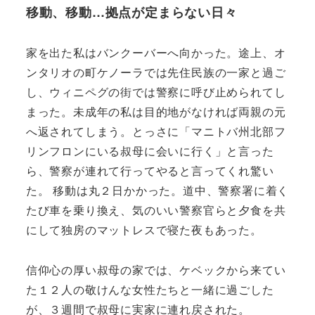
移動、移動…拠点が定まらない日々
家を出た私はバンクーバーへ向かった。途上、オ
ンタリオの町ケノーラでは先住民族の一家と過ご
し、ウィニペグの街では警察に呼び止められてし
まった。未成年の私は目的地がなければ両親の元
へ返されてしまう。とっさに「マニトバ州北部フ
リンフロンにいる叔母に会いに行く」と言った
ら、警察が連れて行ってやると言ってくれ驚い
た。 移動は丸２日かかった。道中、警察署に着く
たび車を乗り換え、気のいい警察官らと夕食を共
にして独房のマットレスで寝た夜もあった。
信仰心の厚い叔母の家では、ケベックから来てい
た１２人の敬けんな女性たちと一緒に過ごした
が、３週間で叔母に実家に連れ戻された。